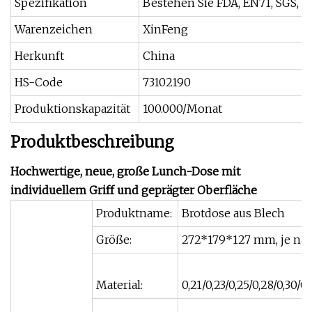
Spezifikation
Bestehen Sie FDA, EN71, SGS, B
Warenzeichen
XinFeng
Herkunft
China
HS-Code
73102190
Produktionskapazität
100.000/Monat
Produktbeschreibung
Hochwertige, neue, große Lunch-Dose mit
individuellem Griff und geprägter Oberfläche
Produktname:
Brotdose aus Blech
Größe:
272*179*127 mm, je n
Material:
0,21/0,23/0,25/0,28/0,30