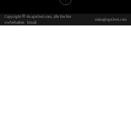
Copyright © de.apxhwl.com, Alle Rechte
mike@apxhwl.com
vorbehalten. Email: