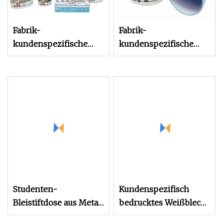
Fabrik-
Fabrik-
kundenspezifische
kundenspezifische
Weißblechverpackung,
Weißblech-
kleine runde Schachtel,
Verpackungs-
weihnachtliche
Briefpapier-Zubehör-
Metalldose für
Metallbehälter-Stift-
Süßigkeiten,
Bleistift-Blechdose für
Schokoladenkekse
Weihnachtsgeschenk
ohne Deckel
Studenten-
Kundenspezifisch
Bleistiftdose aus Metall
bedrucktes Weißblech
für die Verpackung von
für Metallfarben-