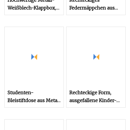
Hochwertige Metall-
Rechteckiges
Weißblech-Klappbox,
Federmäppchen aus
rechteckig, breit,
Metalldose,
Großhandel,
Verpackungsbox aus
kundenspezifische
Metallbleistiftdose,
Kosmetikdose,
stationäres Etui,
Federmäppchen,
Metallbleistiftdose mit
Verpackung,
Fenster
Schreibwaren-
Blechdose
Studenten-
Rechteckige Form,
Bleistiftdose aus Metall
ausgefallene Kinder-
für die Verpackung von
Bleistiftbox für die
Schreibwarenetuis
Schule, Metall-
Bleistiftdose,