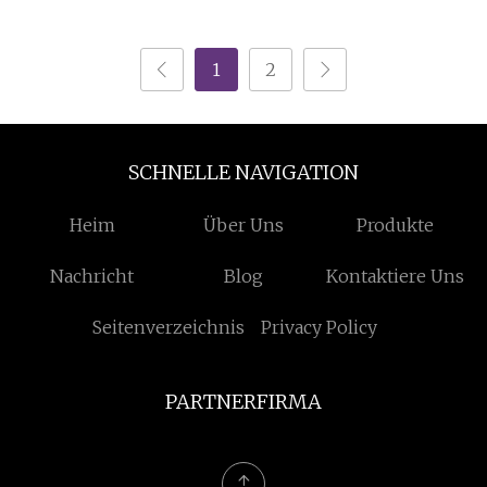
Schreibwarenetuis.
Federmäppchen,
Kundenspezifische
Stifthalter, Blechdose,
1
2
Bleistiftbox aus
rechteckige Dose,
Metalldose für die
Schreibwaren-
Schreibwaren-
Verpackungsbehälter
Schreibmappe
SCHNELLE NAVIGATION
Heim
Über Uns
Produkte
Nachricht
Blog
Kontaktiere Uns
Seitenverzeichnis
Privacy Policy
PARTNERFIRMA