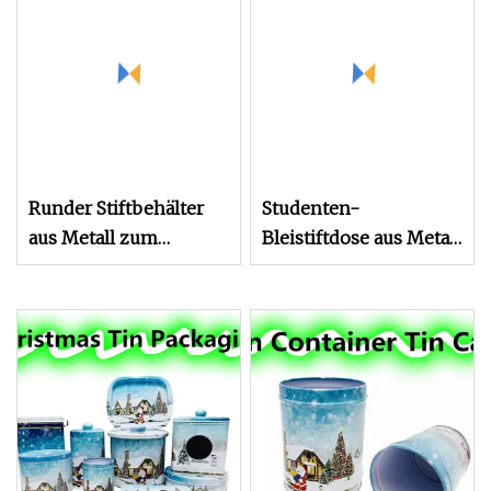
Verpackungsbox,
stationäres Etui,
Metall-Bleistiftdose
Runder Stiftbehälter
Studenten-
aus Metall zum
Bleistiftdose aus Metall
Fabrikpreis,
für die Verpackung von
ausgefallener
Schreibwarenetuis
Stiftbehälter aus Zinn
für Kinder für die
stationäre Verpackung
in der Schule