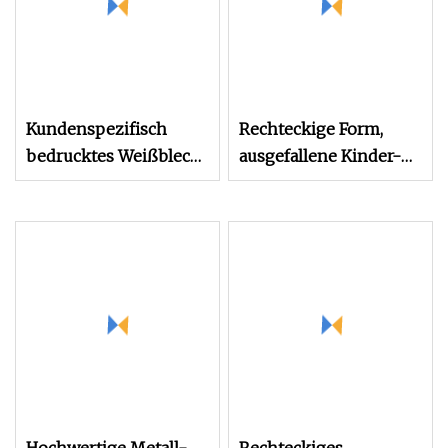
Kundenspezifisch
Rechteckige Form,
bedrucktes Weißblech
ausgefallene Kinder-
für Metallfarben-
Bleistiftbox, Metall-
Federmäppchen,
Bleistiftdose,
Stifthalter, Blechdose,
Verpackungsbox,
rechteckige Dose,
Schreibwarenetui,
Schreibwaren-
Metall-Bleistiftdose
Verpackungsbehälter
mit Fenster