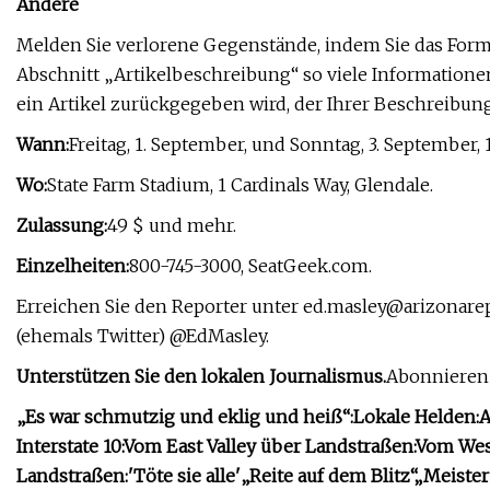
Andere
Melden Sie verlorene Gegenstände, indem Sie das Form
Abschnitt „Artikelbeschreibung“ so viele Informatione
ein Artikel zurückgegeben wird, der Ihrer Beschreibung
Wann:
Freitag, 1. September, und Sonntag, 3. September, 
Wo:
State Farm Stadium, 1 Cardinals Way, Glendale.
Zulassung:
49 $ und mehr.
Einzelheiten:
800-745-3000, SeatGeek.com.
Erreichen Sie den Reporter unter
ed.masley@arizonare
(ehemals Twitter) @EdMasley.
Unterstützen Sie den lokalen Journalismus.
Abonnieren 
„Es war schmutzig und eklig und heiß“:
Lokale Helden:
A
Interstate 10:
Vom East Valley über Landstraßen:
Vom West
Landstraßen:
'Töte sie alle'
„Reite auf dem Blitz“
„Meister