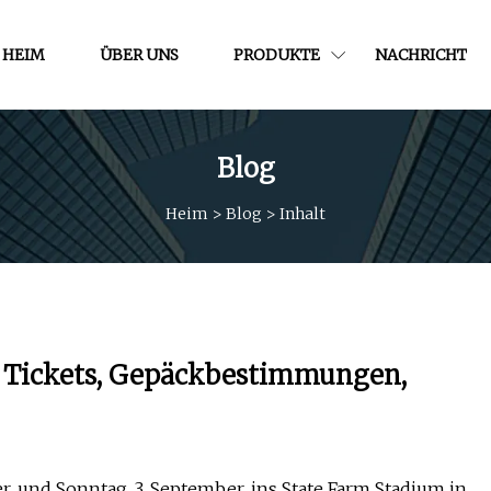
HEIM
ÜBER UNS
PRODUKTE
NACHRICHT
Blog
Heim
>
Blog
>
Inhalt
t, Tickets, Gepäckbestimmungen,
, und Sonntag, 3. September, ins State Farm Stadium in